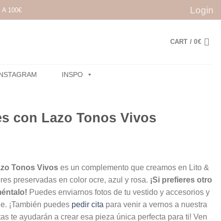
Login
A 100€
CART /
0
€
INSTAGRAM
INSPO
es con Lazo Tonos Vivos
azo Tonos Vivos
es un complemento que creamos en Lito &
ores preservadas en color ocre, azul y rosa.
¡Si prefieres otro
méntalo!
Puedes enviarnos fotos de tu vestido y accesorios y
ne. ¡También puedes
pedir cita
para venir a vernos a nuestra
tas te ayudarán a crear esa pieza única perfecta para ti! Ven