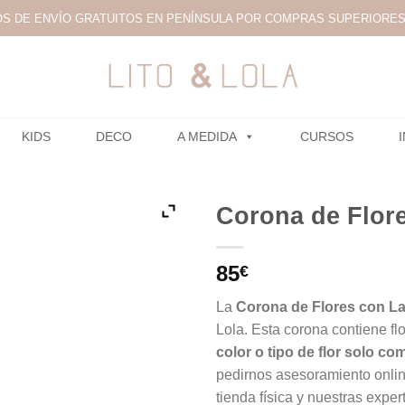
S DE ENVÍO GRATUITOS EN PENÍNSULA POR COMPRAS SUPERIORES 
KIDS
DECO
A MEDIDA
CURSOS
Corona de Flor
85
€
La
Corona de Flores con L
Lola. Esta corona contiene fl
color o tipo de flor solo co
pedirnos asesoramiento onli
tienda física y nuestras exper