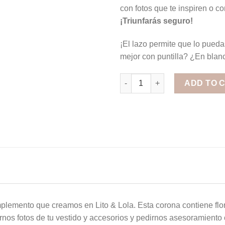
con fotos que te inspiren o co
¡Triunfarás seguro!
¡El lazo permite que lo pueda
mejor con puntilla? ¿En blanco
Corona de Flores con Lazo To
ADD TO 
lemento que creamos en Lito & Lola. Esta corona contiene flor
nos fotos de tu vestido y accesorios y pedirnos asesoramiento