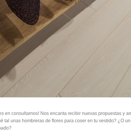
s en consultarnos! Nos encanta recibir nuevas propuestas y arr
é tal unas hombreras de flores para coser en tu vestido? ¿O u
inado?