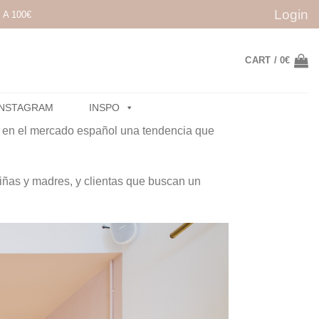
Login
A 100€
CART /
0
€
INSTAGRAM
INSPO
r en el mercado español una tendencia que
niñas y madres, y clientas que buscan un