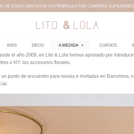
S DE ENVÍO GRATUITOS EN PENÍNSULA POR COMPRAS SUPERIORES 
KIDS
DECO
A MEDIDA
CURSOS
sde el año 2009, en Lito & Lola hemos apostado por introduci
s o NY: los accesorios florales.
r un punto de encuentro para novias e invitadas en Barcelona, 
ial.