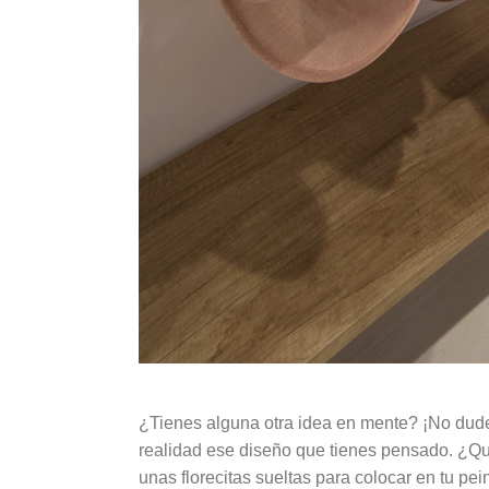
¿Tienes alguna otra idea en mente? ¡No dude
realidad ese diseño que tienes pensado. ¿Qu
unas florecitas sueltas para colocar en tu pe