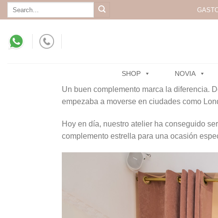
Skip
Search
GASTO
for:
to
content
SHOP
NOVIA
Un buen complemento marca la diferencia. De
empezaba a moverse en ciudades como Londre
Hoy en día, nuestro atelier ha conseguido se
complemento estrella para una ocasión espec