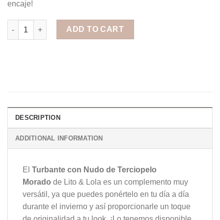
encaje!
Turbante Cruzado Terciopelo Morado quantity
ADD TO CART
DESCRIPTION
ADDITIONAL INFORMATION
El
Turbante con Nudo de Terciopelo
Morado
de Lito & Lola es un complemento muy
versátil, ya que puedes ponértelo en tu día a día
durante el invierno y así proporcionarle un toque
de originalidad a tu look. ¡Lo tenemos disponible