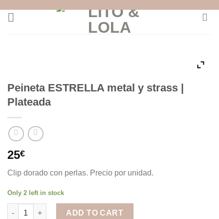
Skip
to
content
Peineta ESTRELLA metal y strass |
Plateada
25
€
Clip dorado con perlas. Precio por unidad.
Only 2 left in stock
Peineta ESTRELLA metal y strass | Plateada quantity
ADD TO CART