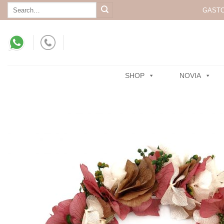
Skip
Search
GASTO
for:
to
content
SHOP
NOVIA