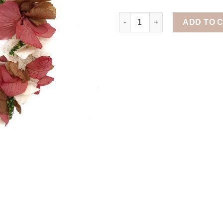
Diadema de Flores Rojo y Blan
ADD TO 