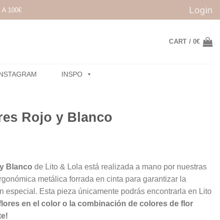
Login
A 100€
CART /
0
€
INSTAGRAM
INSPO
res Rojo y Blanco
 y Blanco
de Lito & Lola está realizada a mano por nuestras
gonómica metálica forrada en cinta para garantizar la
 especial. Esta pieza únicamente podrás encontrarla en Lito
flores en el color o la combinación de colores de flor
e!