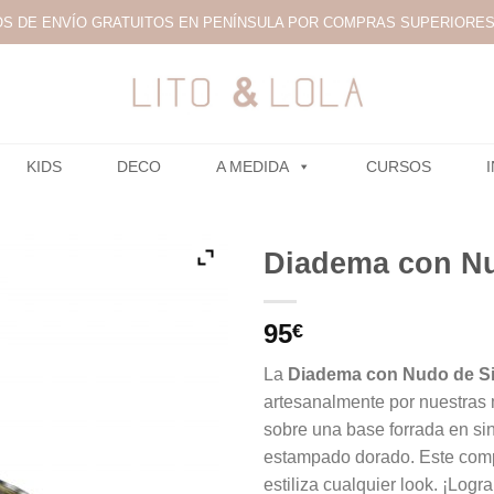
S DE ENVÍO GRATUITOS EN PENÍNSULA POR COMPRAS SUPERIORES 
KIDS
DECO
A MEDIDA
CURSOS
Diadema con N
95
€
La
Diadema con Nudo de S
artesanalmente por nuestras 
sobre una base forrada en si
estampado dorado. Este compl
estiliza cualquier look. ¡Logr