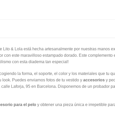
e Lito & Lola está hecha artesanalmente por nuestras manos ex
r con este maravilloso estampado dorado. Este complemento es 
stilismo con esta diadema tan especial!
giendo la forma, el soporte, el color y los materiales que tu qu
 look. Puedes enviarnos fotos de tu vestido y
accesorios
y ped
la calle Laforja, 95 en Barcelona. Disponemos de un probador p
esorio para el pelo
y obtener una pieza única e irrepetible pa