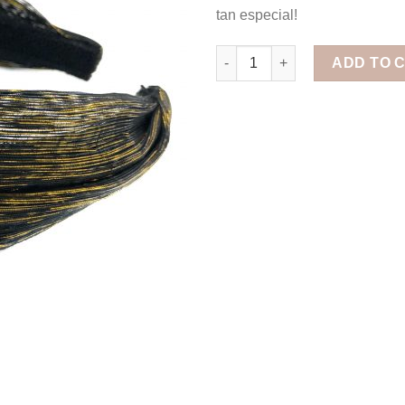
tan especial!
Diadema con Nudo de Sinamay
ADD TO 