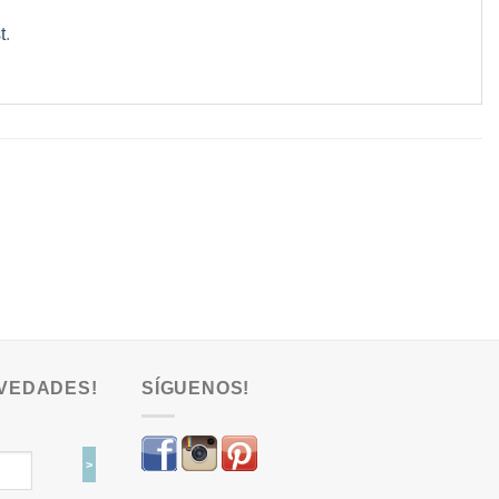
t
.
VEDADES!
SÍGUENOS!