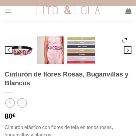
Skip
to
content
Cinturón de flores Rosas, Buganvillas y
Blancos
80
€
Cinturón elástico con flores de tela en tonos rosas,
buganvillas y blancos.