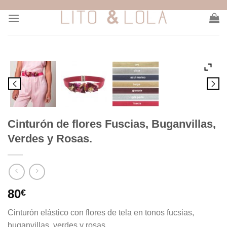
Skip
to
content
Cinturón de flores Fuscias, Buganvillas,
Verdes y Rosas.
80
€
Cinturón elástico con flores de tela en tonos fucsias,
buganvillas, verdes y rosas.