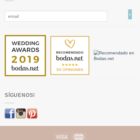
SÍGUENOS!