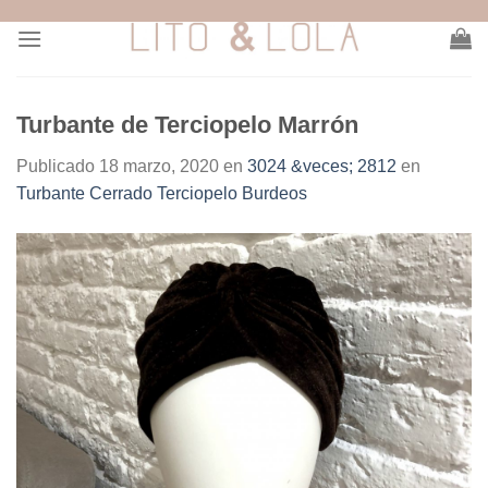
Skip
to
content
Turbante de Terciopelo Marrón
Publicado
18 marzo, 2020
en
3024 &veces; 2812
en
Turbante Cerrado Terciopelo Burdeos