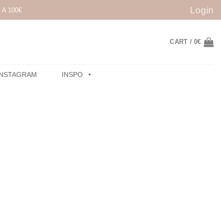
Login
A 100€
CART /
0
€
INSTAGRAM
INSPO