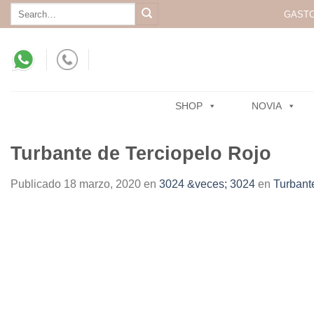
Skip
Search
GASTO
for:
to
content
SHOP
NOVIA
Turbante de Terciopelo Rojo
Publicado
18 marzo, 2020
en
3024 &veces; 3024
en
Turbant