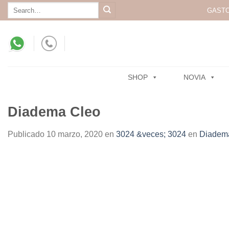
Skip
Search
GASTO
for:
to
content
SHOP
NOVIA
Diadema Cleo
Publicado
10 marzo, 2020
en
3024 &veces; 3024
en
Diadem