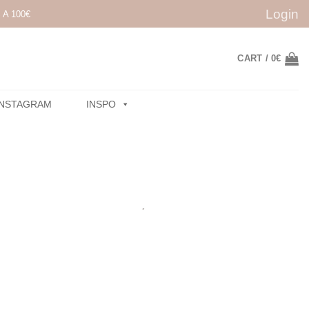
Login
A 100€
CART /
0
€
INSTAGRAM
INSPO