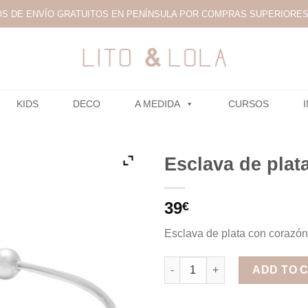
S DE ENVÍO GRATUITOS EN PENÍNSULA POR COMPRAS SUPERIORES 
KIDS
DECO
A MEDIDA
CURSOS
Esclava de plat
39
€
Esclava de plata con corazón
Esclava de plata con corazón 
ADD TO 