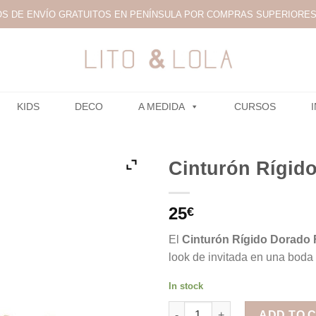
S DE ENVÍO GRATUITOS EN PENÍNSULA POR COMPRAS SUPERIORES 
KIDS
DECO
A MEDIDA
CURSOS
Cinturón Rígid
25
€
El
Cinturón Rígido Dorado 
look de invitada en una boda 
In stock
Cinturón Rígido Dorado Fino q
ADD TO 