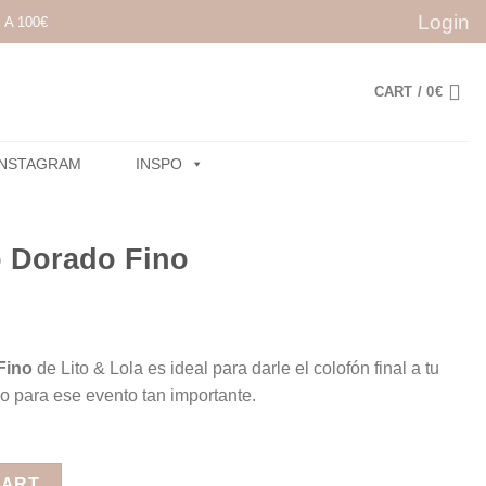
Login
A 100€
CART /
0
€
INSTAGRAM
INSPO
o Dorado Fino
Fino
de Lito & Lola es ideal para darle el colofón final a tu
o para ese evento tan importante.
uantity
CART