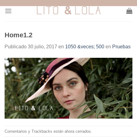
Skip
to
content
Home1.2
Publicado
30 julio, 2017
en
1050 &veces; 500
en
Pruebas
Comentarios y Trackbacks están ahora cerrados.