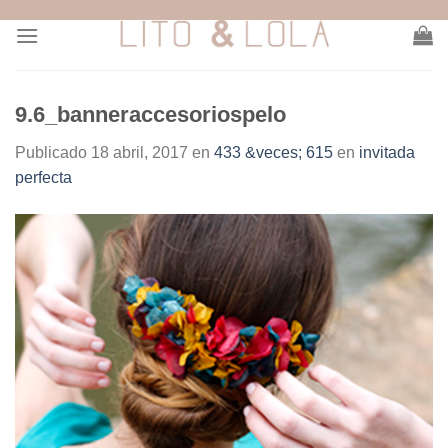
Skip
to
content
9.6_banneraccesoriospelo
Publicado
18 abril, 2017
en
433 &veces; 615
en
invitada
perfecta