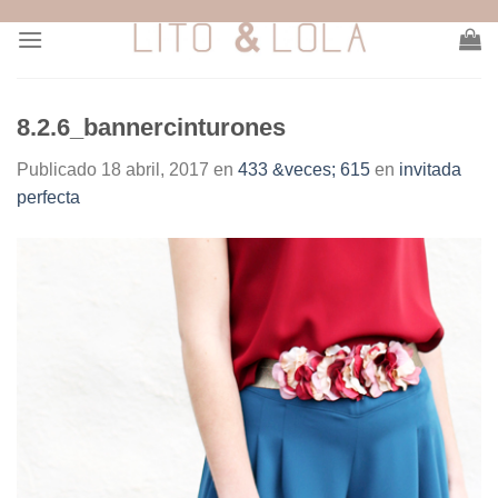
Skip
to
content
8.2.6_bannercinturones
Publicado
18 abril, 2017
en
433 &veces; 615
en
invitada
perfecta