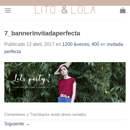
Skip
to
content
7_bannerInvitadaperfecta
Publicado
12 abril, 2017
en
1200 &veces; 400
en
invitada
perfecta
Comentarios y Trackbacks están ahora cerrados.
Siguiente
→