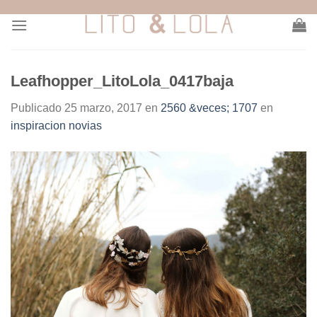
Skip
to
content
Leafhopper_LitoLola_0417baja
Publicado
25 marzo, 2017
en
2560 &veces; 1707
en
inspiracion novias