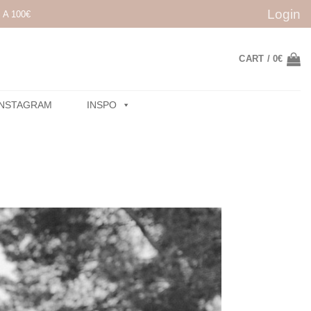
Login
A 100€
CART /
0
€
INSTAGRAM
INSPO