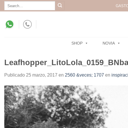
Skip
Search
GASTO
for:
to
content
SHOP
NOVIA
Leafhopper_LitoLola_0159_BNba
Publicado
25 marzo, 2017
en
2560 &veces; 1707
en
inspirac