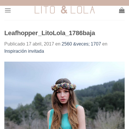
Skip
to
content
Leafhopper_LitoLola_1786baja
Publicado
17 abril, 2017
en
2560 &veces; 1707
en
Inspiración invitada