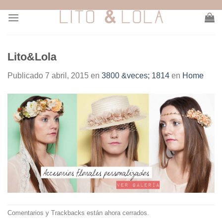
Skip
to
content
Lito&Lola
Publicado
7 abril, 2015
en
3800 &veces; 1814
en
Home
Comentarios y Trackbacks están ahora cerrados.