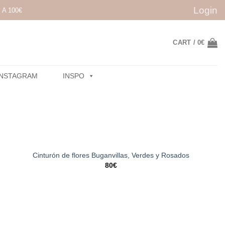
Login
A 100€
CART /
0
€
INSTAGRAM
INSPO
Cinturón de flores Buganvillas, Verdes y Rosados
80
€