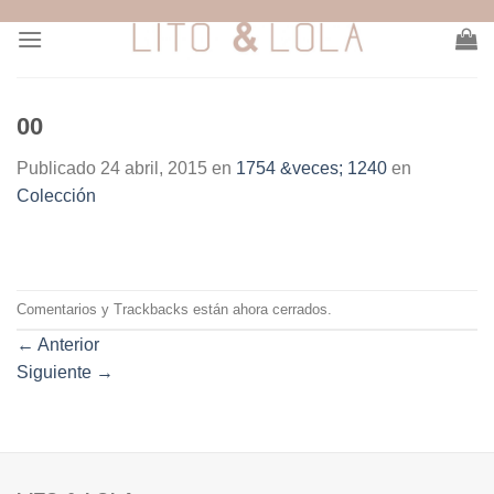
Skip
to
content
00
Publicado
24 abril, 2015
en
1754 &veces; 1240
en
Colección
Comentarios y Trackbacks están ahora cerrados.
←
Anterior
Siguiente
→