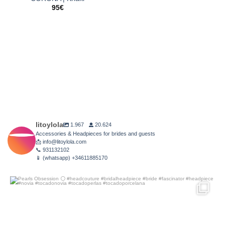
95
€
litoylola
1.967
20.624
Accessories & Headpieces for brides and guests
📩 info@litoylola.com
📞 931132102
📱 (whatsapp) +34611885170