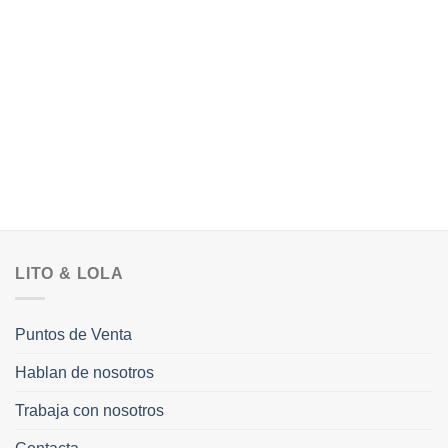
Todo tipo de tocados para novias e invitadas. Tocados tanto en alquiler como en
venta. Coronas de flores, tocados joya tanto de estilo boho así como clásico.
También puedes hacer tu cita a medida o apuntarte a alguno de nuestros cursos y
talleres en nuestra tienda de Barcelona.
LITO & LOLA
Puntos de Venta
Hablan de nosotros
Trabaja con nosotros
Follow on Instagram