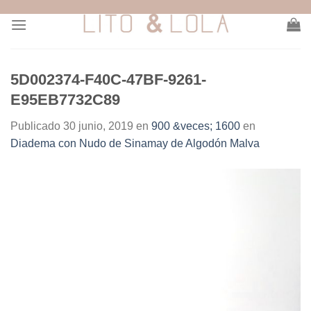
Skip
to
content
5D002374-F40C-47BF-9261-
E95EB7732C89
Publicado
30 junio, 2019
en
900 &veces; 1600
en
Diadema con Nudo de Sinamay de Algodón Malva