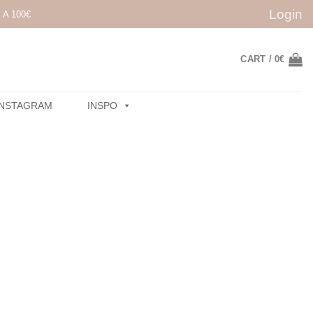
Login
A 100€
CART /
0
€
INSTAGRAM
INSPO