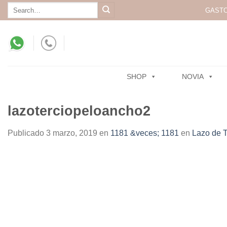
Skip
Search
GASTO
for:
to
content
SHOP
NOVIA
lazoterciopeloancho2
Publicado
3 marzo, 2019
en
1181 &veces; 1181
en
Lazo de T