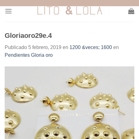
Skip
to
content
Gloriaoro29e.4
Publicado
5 febrero, 2019
en
1200 &veces; 1600
en
Pendientes Gloria oro