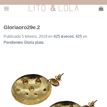
Skip
to
content
Gloriaoro29e.2
Publicado
5 febrero, 2019
en
425 &veces; 425
en
Pendientes Gloria plata