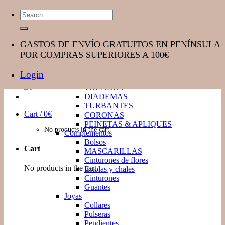
Skip
Search
to
for:
content
GASTOS DE ENVÍO GRATUITOS EN PENÍNSULA
MENU
MENU
POR COMPRAS SUPERIORES A 100€
SHOP
TOCADOS INVITADA
Login
PAMELAS & SOMBREROS
TOCADOS
DIADEMAS
TURBANTES
Cart /
0
€
CORONAS
PEINETAS & APLIQUES
No products in the cart.
Complementos
Bolsos
Cart
MASCARILLAS
Cinturones de flores
No products in the cart.
Estolas y chales
Cinturones
Guantes
Joyas
Collares
Pulseras
Pendientes