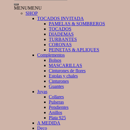
for:
MENU
MENU
SHOP
TOCADOS INVITADA
PAMELAS & SOMBREROS
TOCADOS
DIADEMAS
TURBANTES
CORONAS
PEINETAS & APLIQUES
Complementos
Bolsos
MASCARILLAS
Cinturones de flores
Estolas y chales
Cinturones
Guantes
Joyas
Collares
Pulseras
Pendientes
Anillos
Plata 925
A MEDIDA
Deco