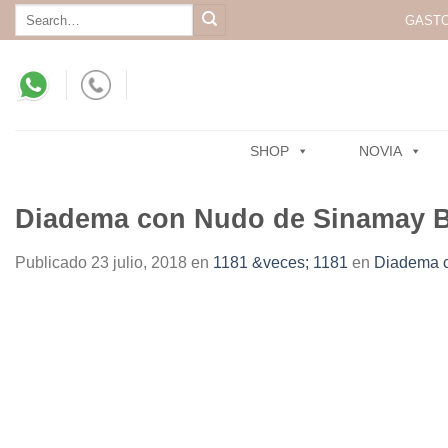
Skip
Search
GASTO
for:
to
content
SHOP
NOVIA
Diadema con Nudo de Sinamay Bu
Publicado
23 julio, 2018
en
1181 &veces; 1181
en
Diadema c