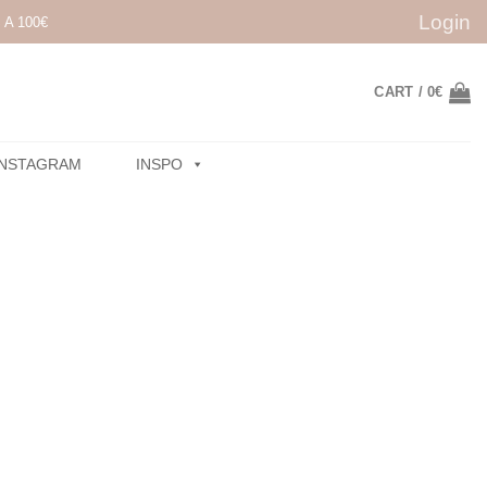
Login
A 100€
CART /
0
€
INSTAGRAM
INSPO