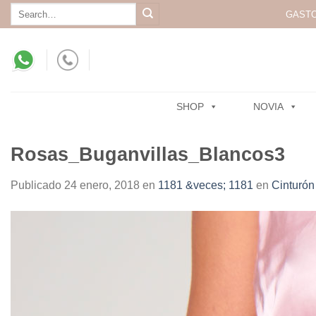
Skip
Search
GASTO
for:
to
content
SHOP
NOVIA
Rosas_Buganvillas_Blancos3
Publicado
24 enero, 2018
en
1181 &veces; 1181
en
Cinturó