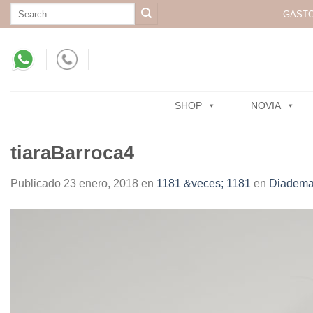
Skip
Search
GASTO
for:
to
content
SHOP
NOVIA
tiaraBarroca4
Publicado
23 enero, 2018
en
1181 &veces; 1181
en
Diadema