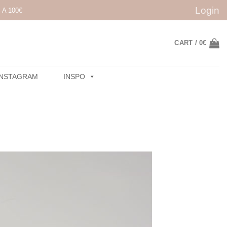
Login
A 100€
CART /
0
€
INSTAGRAM
INSPO