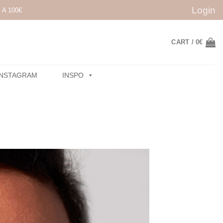
Login
A 100€
CART /
0
€
INSTAGRAM
INSPO