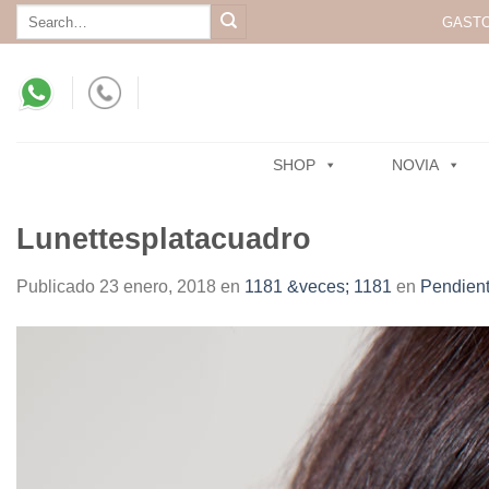
Skip
Search
GASTO
for:
to
content
SHOP
NOVIA
Lunettesplatacuadro
Publicado
23 enero, 2018
en
1181 &veces; 1181
en
Pendient