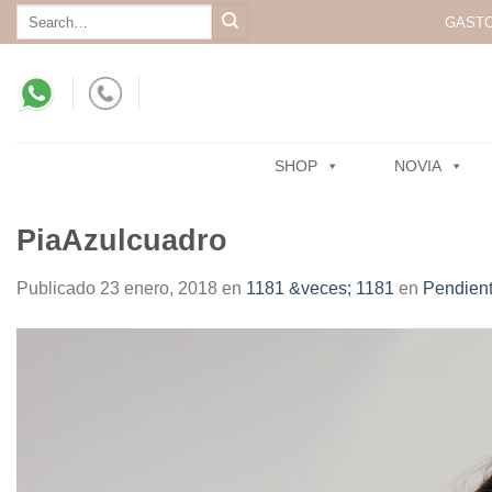
Skip
Search
GASTO
for:
to
content
SHOP
NOVIA
PiaAzulcuadro
Publicado
23 enero, 2018
en
1181 &veces; 1181
en
Pendient