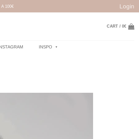
Login
A 100€
CART /
0
€
INSTAGRAM
INSPO