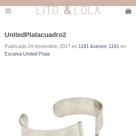
Skip
to
content
UnitedPlatacuadro2
Publicado
24 noviembre, 2017
en
1181 &veces; 1181
en
Escalva United Plata