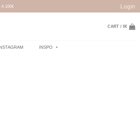
Login
A 100€
CART /
0
€
INSTAGRAM
INSPO