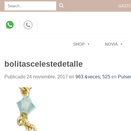
Skip
Search
GASTO
for:
to
content
SHOP
NOVIA
bolitascelestedetalle
Publicado
24 noviembre, 2017
en
963 &veces; 525
en
Pulse