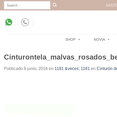
Skip
Search
GASTO
for:
to
content
SHOP
NOVIA
Cinturontela_malvas_rosados_b
Publicado
9 junio, 2016
en
1181 &veces; 1181
en
Cinturón d