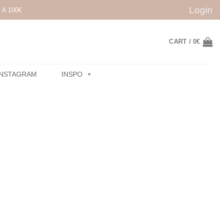
Login
A 100€
CART /
0
€
INSTAGRAM
INSPO