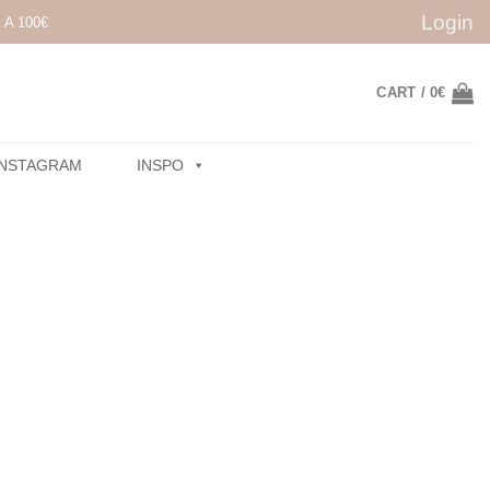
Login
A 100€
CART /
0
€
INSTAGRAM
INSPO