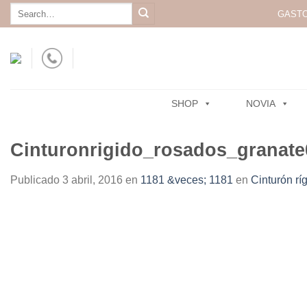
Skip
Search
GASTO
for:
to
content
SHOP
NOVIA
Cinturonrigido_rosados_granate
Publicado
3 abril, 2016
en
1181 &veces; 1181
en
Cinturón rí