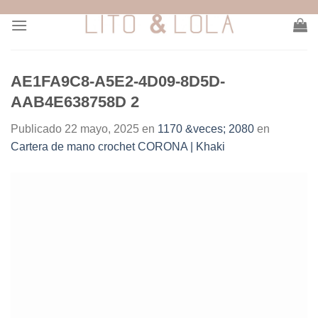
Skip
to
content
AE1FA9C8-A5E2-4D09-8D5D-
AAB4E638758D 2
Publicado
22 mayo, 2025
en
1170 &veces; 2080
en
Cartera de mano crochet CORONA | Khaki