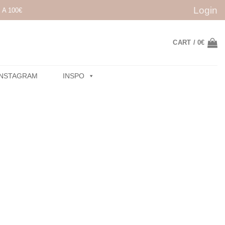
Login
A 100€
CART /
0
€
INSTAGRAM
INSPO