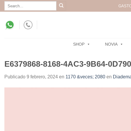
Skip
Search
GASTO
for:
to
content
SHOP
NOVIA
E6379868-8168-4AC3-9B64-0D79
Publicado
9 febrero, 2024
en
1170 &veces; 2080
en
Diadema