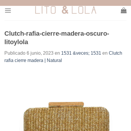
Skip
to
content
Clutch-rafia-cierre-madera-oscuro-
litoylola
Publicado
6 junio, 2023
en
1531 &veces; 1531
en
Clutch
rafia cierre madera | Natural