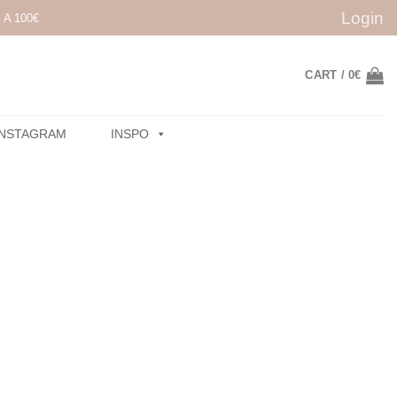
Login
A 100€
CART /
0
€
INSTAGRAM
INSPO