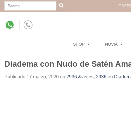
Skip
Search
GASTO
for:
to
content
SHOP
NOVIA
Diadema con Nudo de Satén Amar
Publicado
17 marzo, 2020
en
2936 &veces; 2936
en
Diadema