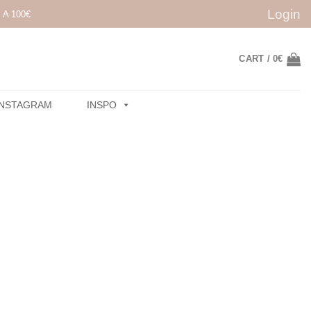
Login
A 100€
CART /
0
€
INSTAGRAM
INSPO