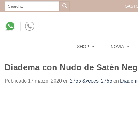
Skip
Search
GASTO
for:
to
content
SHOP
NOVIA
Diadema con Nudo de Satén Neg
Publicado
17 marzo, 2020
en
2755 &veces; 2755
en
Diadema