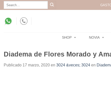
Skip
Search
GASTO
for:
to
content
SHOP
NOVIA
Diadema de Flores Morado y Ama
Publicado
17 marzo, 2020
en
3024 &veces; 3024
en
Diadema