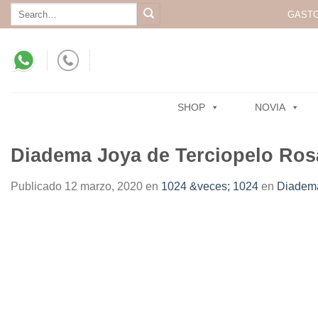
Skip
Search
GASTO
for:
to
content
SHOP
NOVIA
Diadema Joya de Terciopelo Ros
Publicado
12 marzo, 2020
en
1024 &veces; 1024
en
Diadema