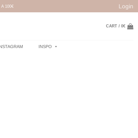
Login
A 100€
CART /
0
€
INSTAGRAM
INSPO