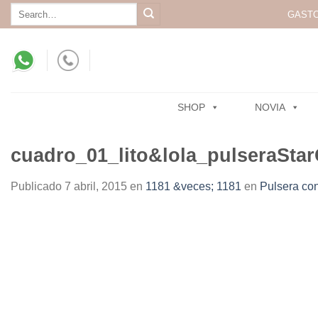
Skip
Search
GASTO
for:
to
content
SHOP
NOVIA
cuadro_01_lito&lola_pulseraStar
Publicado
7 abril, 2015
en
1181 &veces; 1181
en
Pulsera con