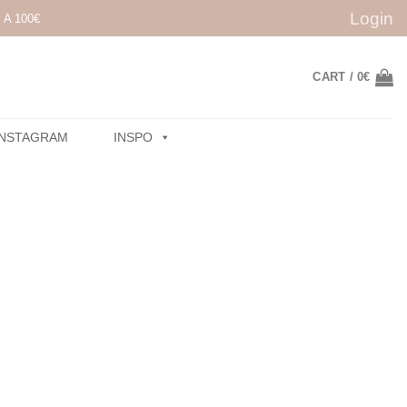
Login
A 100€
CART /
0
€
INSTAGRAM
INSPO