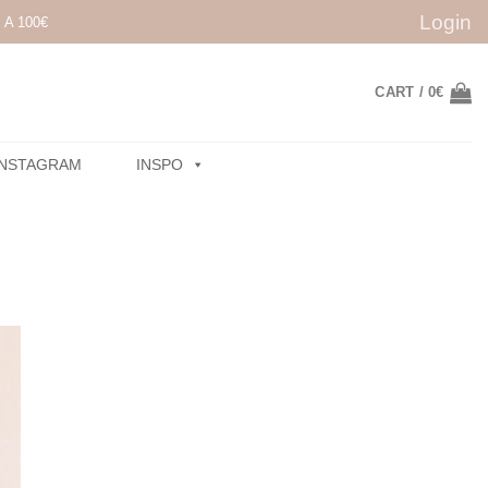
Login
A 100€
CART /
0
€
INSTAGRAM
INSPO