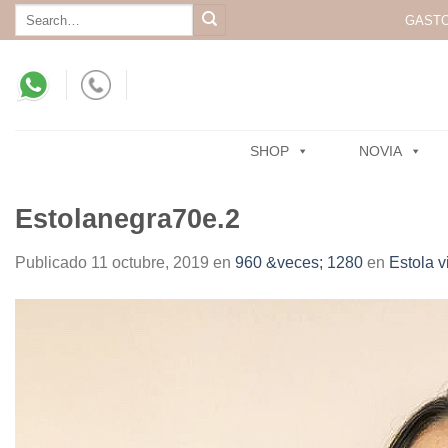
Skip
Search
GASTO
for:
to
content
SHOP
NOVIA
Estolanegra70e.2
Publicado
11 octubre, 2019
en
960 &veces; 1280
en
Estola v